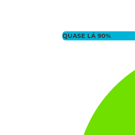
FA
C
QUASE LÁ
90%