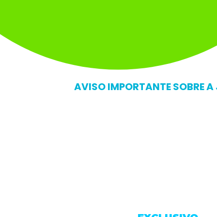
PERDER NENHUM
AVISO IMPORTANTE SOBRE 
 NO BOTÃO E ENTRE AGORA
eça, muitos inscritos acabam esquecendo a