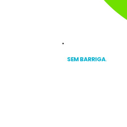
SE VOCÊ NÃO QUER 
SEM BARRIGA
.
TOQUE
Por incrível que par